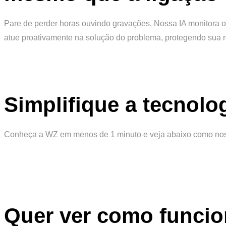
Pare de perder horas ouvindo gravações. Nossa IA monitora 
atue proativamente na solução do problema, protegendo sua r
Simplifique a tecnolo
Conheça a WZ em menos de 1 minuto e veja abaixo como no
Quer ver como funcio