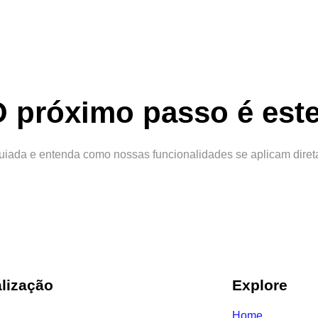
 próximo passo é este
uiada e entenda como nossas funcionalidades se aplicam direta
lização
Explore
Home