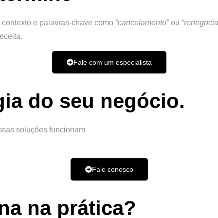
o contexto e palavras-chave como
“cancelamento”
ou
“renegoci
eceita.
Fale com um especialista
gia do seu negócio.
ssas soluções funcionam
Fale conosco
na na prática?