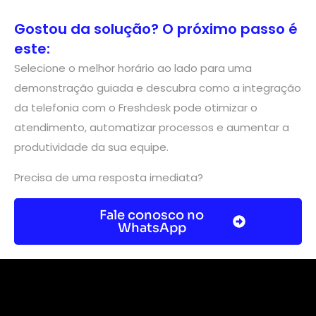
Gostou da solução? O próximo passo é
este:
Selecione o melhor horário ao lado para uma
demonstração guiada e descubra como a integração
da telefonia com o Freshdesk pode otimizar o
atendimento, automatizar processos e aumentar a
produtividade da sua equipe.
Precisa de uma resposta imediata?
Fale conosco no
WhatsApp