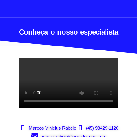
Conheça o nosso especialista
Marcos Vinicius Rabelo
(45) 98429-1126
marcosrabelo@wzsolucoes.com